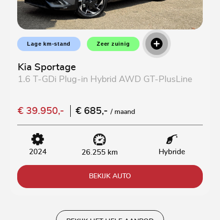
Lage km-stand
Zeer zuinig
Kia Sportage
1.6 T-GDi Plug-in Hybrid AWD GT-PlusLine
€ 39.950,-
€ 685,-
/ maand
2024
Hybride
26.255 km
BEKIJK AUTO