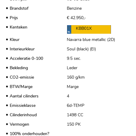
Brandstof
Benzine
Prijs
€ 42.950,-
Kenteken
KBB01X
Kleur
Navarra blue metallic (2D)
Interieurkleur
Soul (black) (EI)
Acceleratie 0-100
9.5 sec.
Bekleding
Leder
CO2-emissie
160 g/km
BTW/Marge
Marge
Aantal cilinders
4
Emissieklasse
6d-TEMP
Cilinderinhoud
1498 CC
Vermogen
150 PK
100% onderhouden?